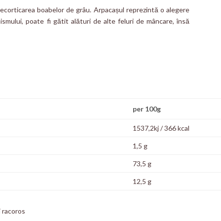
ecorticarea boabelor de grâu. Arpacașul reprezintă o alegere
mului, poate fi gătit alături de alte feluri de mâncare, însă
per 100g
1537,2kj / 366 kcal
1,5 g
73,5 g
12,5 g
i racoros