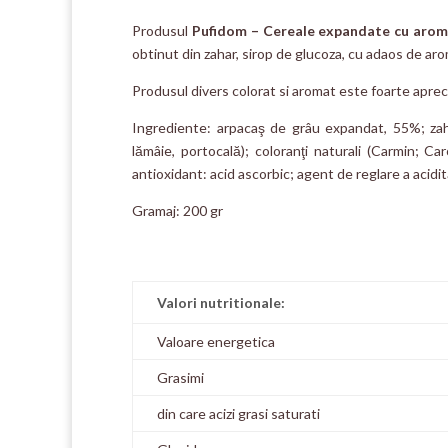
Produsul
Pufidom – Cereale expandate cu arom
obtinut din zahar, sirop de glucoza, cu adaos de arom
Produsul divers colorat si aromat este foarte aprecia
Ingrediente: arpacaş de grâu expandat, 55%; zahă
lămâie, portocală); coloranţi naturali (Carmin; Ca
antioxidant: acid ascorbic; agent de reglare a acidităţ
Gramaj: 200 gr
Valori nutritionale:
Valoare energetica
Grasimi
din care acizi grasi saturati