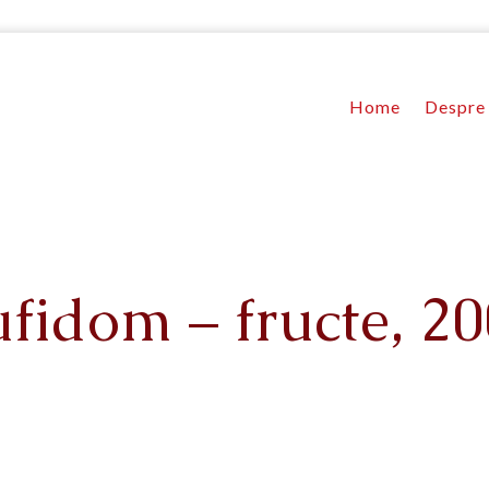
Home
Despre 
fidom – fructe, 2