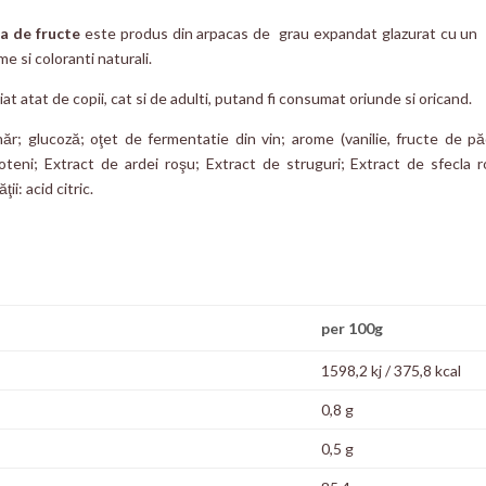
a de fructe
este produs din arpacas de grau expandat glazurat cu un 
e si coloranti naturali.
t atat de copii, cat si de adulti, putand fi consumat oriunde si oricand.
r; glucoză; oţet de fermentatie din vin; arome (vanilie, fructe de pă
roteni; Extract de ardei roşu; Extract de struguri; Extract de sfecla ro
ii: acid citric.
per 100g
1598,2 kj / 375,8 kcal
0,8 g
0,5 g