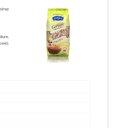
sirop
dure,
sie);